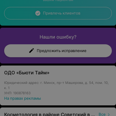
Привлечь клиентов
Нашли ошибку?
Предложить исправление
ОДО «Бьюти Тайм»
Юридический адрес: г. Минск, пр-т Машерова, д. 54, пом. 10,
к. 1
УНП: 190878163
На правах рекламы
Косметология в районе Советский в Минске
Все