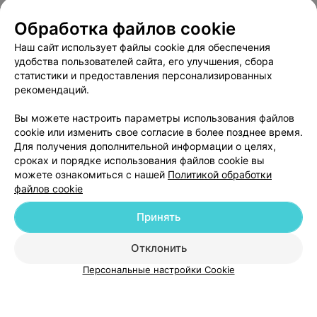
О проекте
Новости проекта
Размещение рекламы
Обработка файлов cookie
Медицинский маркетинг
Публичный договор
Наш сайт использует файлы cookie для обеспечения
удобства пользователей сайта, его улучшения, сбора
Пользовательское соглашение
Способы оплаты
статистики и предоставления персонализированных
Вакансии
Партнеры
рекомендаций.
Написать руководителю 103.by
Вы можете настроить параметры использования файлов
Написать в поддержку
cookie или изменить свое согласие в более позднее время.
Персональные настройки cookie
Для получения дополнительной информации о целях,
сроках и порядке использования файлов cookie вы
Обработка персональных данных
можете ознакомиться с нашей
Политикой обработки
файлов cookie
Принять
Отклонить
ВЫ ВЛАДЕЛЕЦ?
© 2026 ООО «Артокс Лаб», УНП 191700409
| 220012, Республика Беларусь,
Персональные настройки Cookie
г. Минск, улица Толбухина, 2, пом. 16 | help@103.by
Служба поддержки
+375 291212755