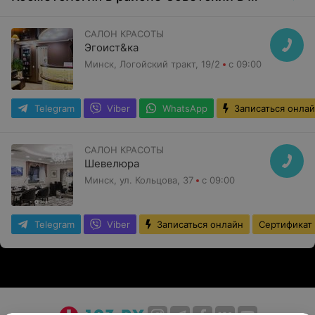
САЛОН КРАСОТЫ
Эгоист&ка
Минск, Логойский тракт, 19/2
с 09:00
Telegram
Viber
WhatsApp
Записаться онла
САЛОН КРАСОТЫ
Шевелюра
Минск, ул. Кольцова, 37
с 09:00
Telegram
Viber
Записаться онлайн
Сертификат